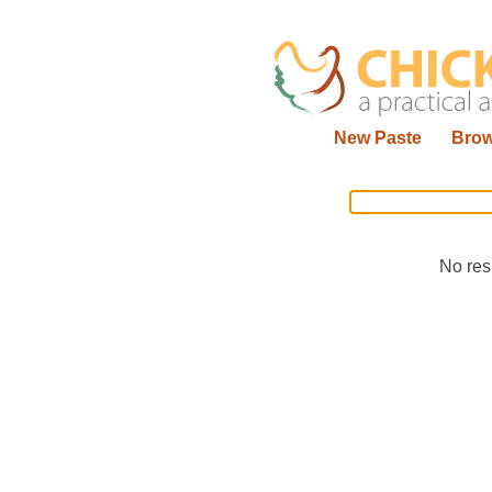
New Paste
Bro
No res